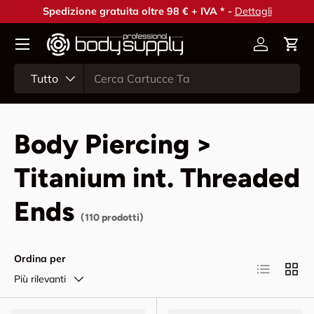
Spedizione gratuita oltre 98 € + IVA * -
Dettagli
Passa ai contenuti
Account
Carr
Cerca
Tipo prodotto
Tutto
Body Piercing >
Titanium int. Threaded
Ends
(110 prodotti)
Ordina per
Elenco
Grigli
Più rilevanti